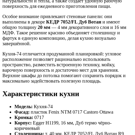
натуральности и тепла, а также создаёт удобную рабочую
поверхность для ежедневного приготовления пищи.
Особое внимание привлекают стеновые панели: они
выполнены в декоре
КЕДР 7052/FL Дуб Вотан
и имеют
общую толщину
20 мм
— 4 мм декоративного слоя и 16 мм
МДФ. Такое решение красиво объединяет столешницу и
фартук в единую композицию, делая кухню визуально
завершённой.
Кухня-74 отличается продуманной планировкой: угловое
расположение позволяет рационально использовать
пространство, разместить встроенную технику, мойку,
варочную поверхность и достаточно мест для хранения.
Верхние шкафы до потолка помогают сохранить порядок и
максимально задействовать полезную площадь.
Характеристики кухни
Модель:
Кухня-74
Фасад:
пластик Fenix NTM 0717 Castoro Ottawa
Кромка:
0717
Корпус:
Egger H1199, 16 мм, Дуб термо чёрно-
коричневый
Столешница:
т. 40 мм, КЕДР 7052/FL Дуб Вотан R9