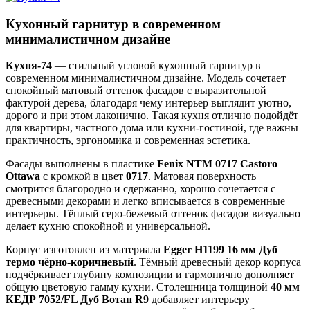
Кухонный гарнитур в современном
минималистичном дизайне
Кухня-74
— стильный угловой кухонный гарнитур в
современном минималистичном дизайне. Модель сочетает
спокойный матовый оттенок фасадов с выразительной
фактурой дерева, благодаря чему интерьер выглядит уютно,
дорого и при этом лаконично. Такая кухня отлично подойдёт
для квартиры, частного дома или кухни-гостиной, где важны
практичность, эргономика и современная эстетика.
Фасады выполнены в пластике
Fenix NTM 0717 Castoro
Ottawa
с кромкой в цвет
0717
. Матовая поверхность
смотрится благородно и сдержанно, хорошо сочетается с
древесными декорами и легко вписывается в современные
интерьеры. Тёплый серо-бежевый оттенок фасадов визуально
делает кухню спокойной и универсальной.
Корпус изготовлен из материала
Egger H1199 16 мм Дуб
термо чёрно-коричневый
. Тёмный древесный декор корпуса
подчёркивает глубину композиции и гармонично дополняет
общую цветовую гамму кухни. Столешница толщиной
40 мм
КЕДР 7052/FL Дуб Вотан R9
добавляет интерьеру